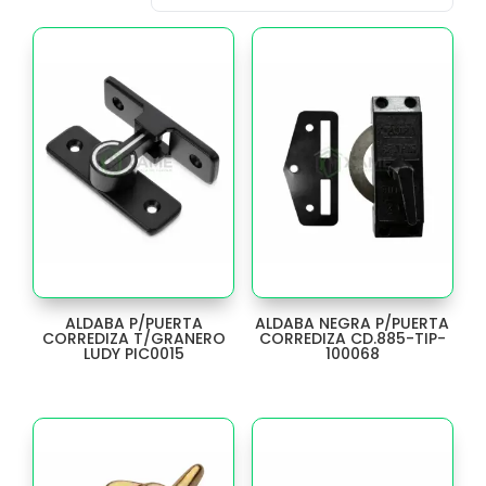
AVENTO
9
BARRA
6
BARREDERA
13
BATERIA
1
BISON
6
BOCALLAVE
17
ALDABA P/PUERTA
ALDABA NEGRA P/PUERTA
BOMBA
CORREDIZA T/GRANERO
CORREDIZA CD.885-TIP-
3
LUDY PIC0015
100068
BOTON
97
BRAZO RADIOLA
3