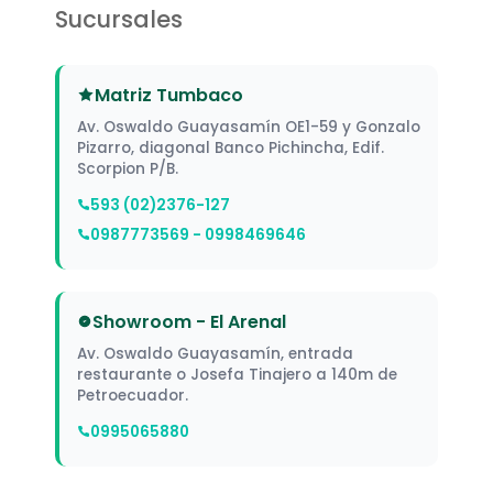
Sucursales
JOYERO
3
JUEGOS
30
Matriz Tumbaco
Av. Oswaldo Guayasamín OE1-59 y Gonzalo
KITT
28
Pizarro, diagonal Banco Pichincha, Edif.
Scorpion P/B.
LIJA
58
593 (02)2376-127
LLAVE
35
0987773569 - 0998469646
LUZ
1
Showroom - El Arenal
MANDRIL
17
Av. Oswaldo Guayasamín, entrada
restaurante o Josefa Tinajero a 140m de
MANIJA
73
Petroecuador.
0995065880
MASCARILLA
3
MINIFIX
1