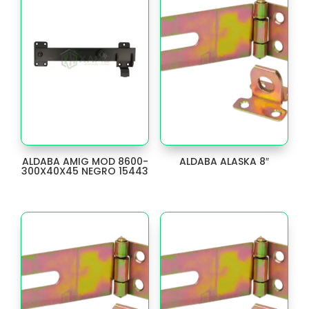
EXPULSOR
16
EXTENSION
19
FILO
1
FILTRO
2
FLEXOMETRO
14
ALDABA AMIG MOD 8600-
ALDABA ALASKA 8″
300X40X45 NEGRO 15443
FOCO
8
FRENTE
1
GAFAS
3
GANCHO
64