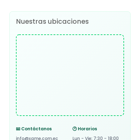
MIRILLA
1
Nuestras ubicaciones
MONTAGE
2
MOTOR
3
MULETILLA
13
OJO
3
OREJERAS
1
PASACABLE
4
PATA
52
PERFIL DECORATIVO
14
📧 Contáctanos
🕐 Horarios
info@xame.com.ec
Lun - Vie: 7:30 - 18:00