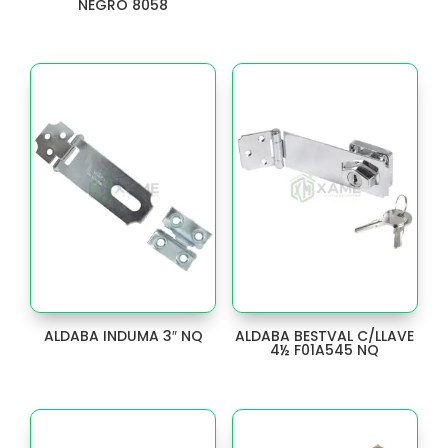
NEGRO 8058
EJE
2
EMPAQUE
6
ESCUADRA
46
ESCUDO
6
ESCURRE
12
ESPEJO
1
ESPUMAS Y ADHESIVOS
64
ALDABA INDUMA 3″ NQ
ALDABA BESTVAL C/LLAVE
ESQUINERO
6
4½ F01A545 NQ
ESTILETE
6
ESTOPEROL
3