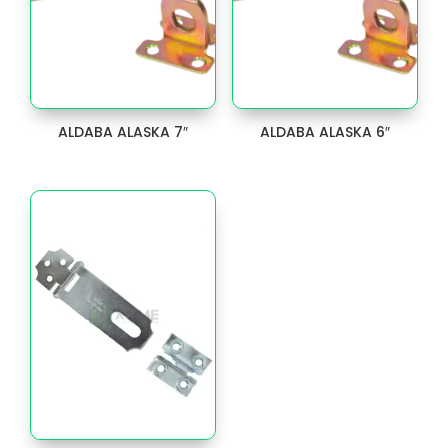
General
67
GOLPETE
1
GRAPA
20
ALDABA ALASKA 7″
ALDABA ALASKA 6″
GRAPADORA
4
GUANTES
17
GUIA
3
Herrajes para puertas
1085
ALDABA
35
ALDABILLA
18
BISAGRAS
315