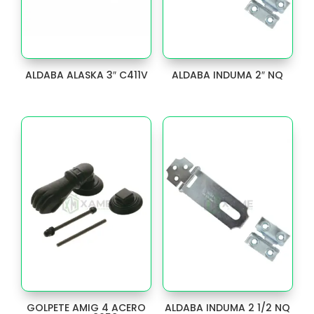
CLAVO
65
CLOSET
1
CONECTOR
ALDABA ALASKA 3″ C411V
ALDABA INDUMA 2″ NQ
7
CORREDERA
25
CREMONA
8
CUADRADILLOS
1
CUERPO
1
DESLIZADOR
3
Discos y Fresas
273
DUCHA
4
GOLPETE AMIG 4 ACERO
ALDABA INDUMA 2 1/2 NQ