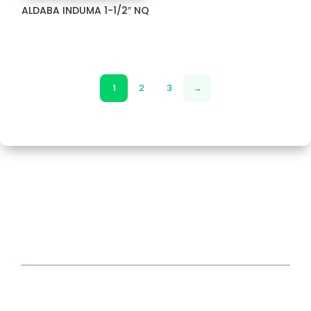
CERRADURAS
ALDABA INDUMA 1-1/2″ NQ
354
CERROJO
37
CIERRA PUERTA
19
1
2
3
→
CILINDROS
66
FALLEBA
3
MANILLON
64
PICAPORTES
174
HERRAJES RÚSTICOS
88
Herramientas
492
HOJA
8