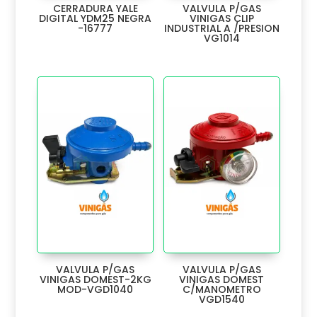
CERRADURA YALE
VALVULA P/GAS
EJE
2
DIGITAL YDM25 NEGRA
VINIGAS CLIP
-16777
INDUSTRIAL A /PRESION
VG1014
EMPAQUE
6
ESCUADRA
46
ESCUDO
6
ESCURRE
12
ESPEJO
1
ESPUMAS Y ADHESIVOS
64
ESQUINERO
6
VALVULA P/GAS
VALVULA P/GAS
ESTILETE
6
VINIGAS DOMEST-2KG
VINIGAS DOMEST
MOD-VGD1040
C/MANOMETRO
VGD1540
ESTOPEROL
3