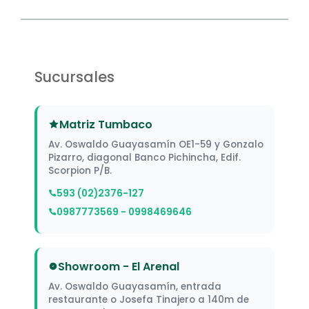
MIRILLA
1
MONTAGE
2
Sucursales
MOTOR
3
MULETILLA
13
Matriz Tumbaco
OJO
3
Av. Oswaldo Guayasamín OE1-59 y Gonzalo
Pizarro, diagonal Banco Pichincha, Edif.
Scorpion P/B.
OREJERAS
1
593 (02)2376-127
PASACABLE
4
0987773569 - 0998469646
PATA
52
Showroom - El Arenal
PERFIL DECORATIVO
14
Av. Oswaldo Guayasamín, entrada
restaurante o Josefa Tinajero a 140m de
PERNOS
23