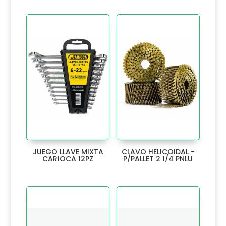
EXPULSOR
16
EXTENSION
19
FILO
1
FILTRO
2
FLEXOMETRO
14
FOCO
8
JUEGO LLAVE MIXTA
CLAVO HELICOIDAL -
FRENTE
1
CARIOCA 12PZ
P/PALLET 2 1/4 PNLU
GAFAS
3
GANCHO
64
General
67