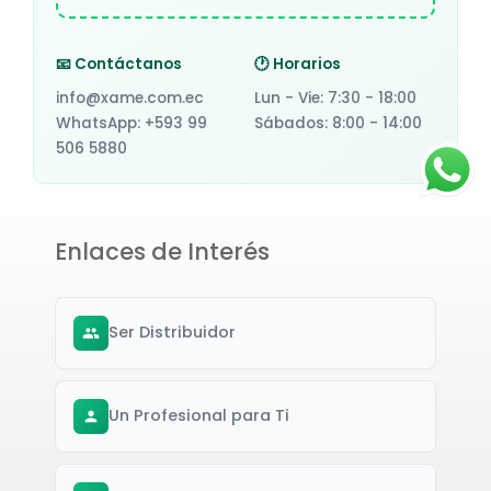
POMO
4
📧 Contáctanos
🕐 Horarios
info@xame.com.ec
Lun - Vie: 7:30 - 18:00
PORTA
44
WhatsApp: +593 99
Sábados: 8:00 - 14:00
506 5880
PRENSA
32
PRESERVANTE
1
Enlaces de Interés
PRODUCTOS TERMINADOS
15
PUNTA
22
Ser Distribuidor
PUSH
2
REGLETA
2
Un Profesional para Ti
REGULADOR
1