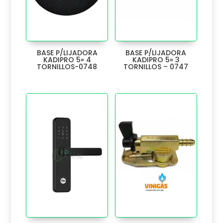
CLAVO
65
CLOSET
1
CONECTOR
7
BASE P/LIJADORA
BASE P/LIJADORA
KADIPRO 5» 4
KADIPRO 5» 3
TORNILLOS-0748
TORNILLOS – 0747
CORREDERA
25
CREMONA
8
CUADRADILLOS
1
CUERPO
1
DESLIZADOR
3
Discos y Fresas
273
DUCHA
4