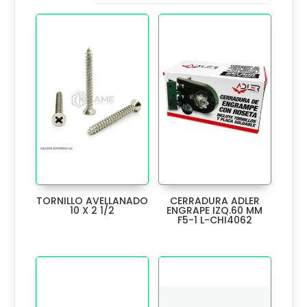
AVENTO
9
BARRA
6
BARREDERA
13
BATERIA
1
BISON
6
BOCALLAVE
17
TORNILLO AVELLANADO
CERRADURA ADLER
BOMBA
10 X 2 1/2
ENGRAPE IZQ.60 MM
3
F5-1 L-CHI4062
BOTON
97
BRAZO RADIOLA
3
BROCHE
3