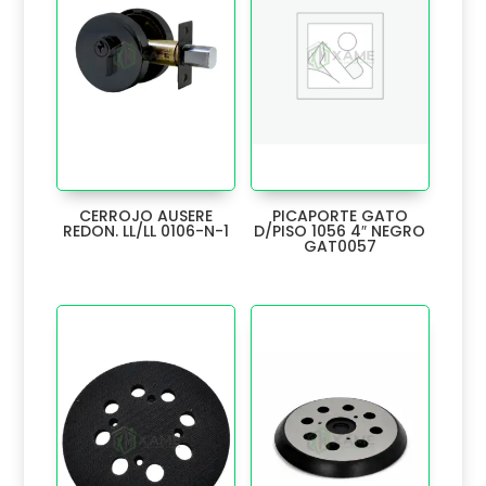
BUZON
4
CABLE
1
CADENA
5
CAJA
10
CERROJO AUSERE
PICAPORTE GATO
REDON. LL/LL 0106-N-1
D/PISO 1056 4″ NEGRO
CALIBRADORES
GAT0057
1
CANALETA
4
CARRO EXTRAIBLE
40
CERRADURAS Y ACCESORIOS
84
CINTA
43