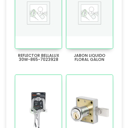
GOLPETE
1
GRAPA
20
GRAPADORA
4
GUANTES
17
REFLECTOR BELLALUX
JABON LIQUIDO
30W-865-7023928
FLORAL GALON
GUIA
3
Herrajes para puertas
1085
HERRAJES RÚSTICOS
88
Herramientas
492
HOJA
8