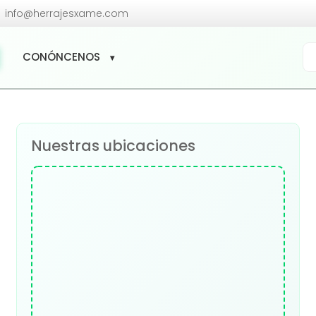

info@herrajesxame.com
Bú
CONÓNCENOS
de
pr
Nuestras ubicaciones