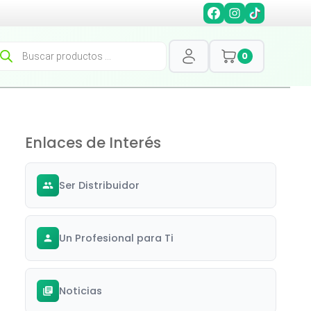
squeda
0
oductos
Enlaces de Interés
Ser Distribuidor
Un Profesional para Ti
Noticias