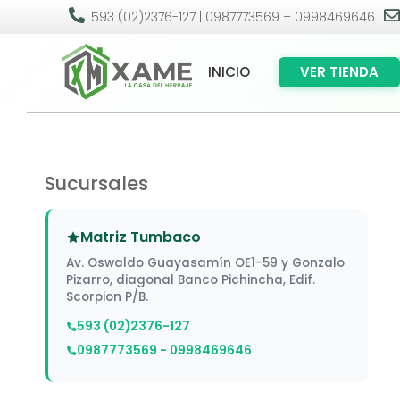

593 (02)2376-127 | 0987773569 – 0998469646
INICIO
VER TIENDA
Sucursales
Matriz Tumbaco
Av. Oswaldo Guayasamín OE1-59 y Gonzalo
Pizarro, diagonal Banco Pichincha, Edif.
Scorpion P/B.
593 (02)2376-127
0987773569 - 0998469646