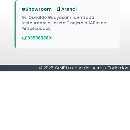
Showroom - El Arenal
Av. Oswaldo Guayasamín, entrada
restaurante o Josefa Tinajero a 140m de
Petroecuador.
0995065880
© 2026 XAME La casa del herraje. Todos los