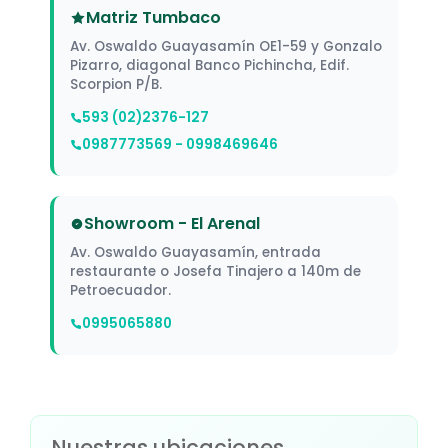
ZOCALO
5
Matriz Tumbaco
Av. Oswaldo Guayasamín OE1-59 y Gonzalo
Pizarro, diagonal Banco Pichincha, Edif.
Scorpion P/B.
593 (02)2376-127
0987773569 - 0998469646
Showroom - El Arenal
Av. Oswaldo Guayasamín, entrada
restaurante o Josefa Tinajero a 140m de
Petroecuador.
0995065880
Nuestras ubicaciones