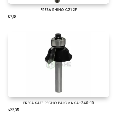
MANIJA
73
FRESA RHINO C272F
$
7,18
MASCARILLA
3
MINIFIX
1
MIRILLA
1
MONTAGE
2
MOTOR
3
MULETILLA
13
OJO
3
FRESA SAFE PECHO PALOMA SA-240-10
OREJERAS
1
$
22,35
PASACABLE
4