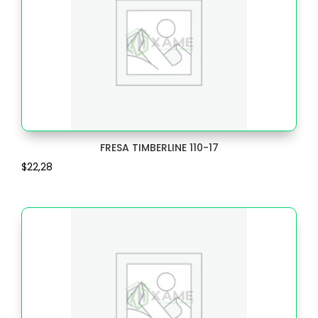
BROCHE
3
BUZON
4
CABLE
1
CADENA
5
CAJA
10
FRESA TIMBERLINE 110-17
CALIBRADORES
1
$
22,28
CANALETA
4
CARRO EXTRAIBLE
40
CERRADURAS Y ACCESORIOS
84
CINTA
43