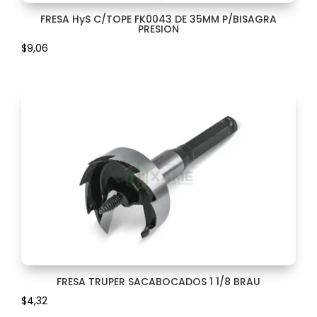
FRESA
FRESA HyS C/TOPE FK0043 DE 35MM P/BISAGRA
204
PRESION
$
9,06
PIEDRA
1
DUCHA
4
EJE
2
EMPAQUE
6
ESCUADRA
46
ESCUDO
6
ESCURRE
12
ESPEJO
1
FRESA TRUPER SACABOCADOS 1 1/8 BRAU
$
4,32
ESPUMAS Y ADHESIVOS
64