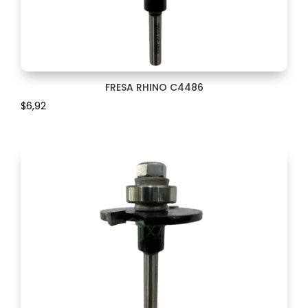
HERRAJES RÚSTICOS
88
Herramientas
492
HOJA
8
FRESA RHINO C4486
JOYERO
$
6,92
3
JUEGOS
30
KITT
28
LIJA
58
LLAVE
35
LUZ
1
MANDRIL
17