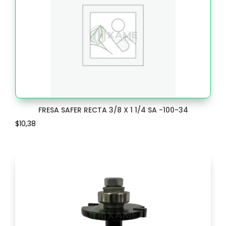
FRENTE
1
GAFAS
3
GANCHO
64
General
67
GOLPETE
1
FRESA SAFER RECTA 3/8 X 1 1/4 SA -100-34
GRAPA
20
$
10,38
GRAPADORA
4
GUANTES
17
GUIA
3
Herrajes para puertas
1085