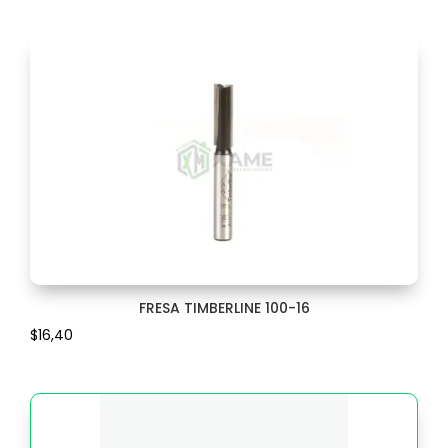
ESQUINERO
6
ESTILETE
6
ESTOPEROL
3
EXPULSOR
16
EXTENSION
19
FILO
1
FRESA TIMBERLINE 100-16
FILTRO
2
$
16,40
FLEXOMETRO
14
FOCO
8