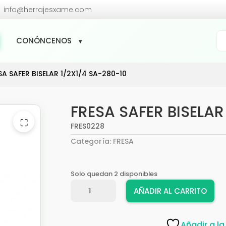

info@herrajesxame.com
Bú
CONÓNCENOS
de
pr
SA SAFER BISELAR 1/2X1/4 SA-280-10
FRESA SAFER BISELAR
⛶
FRES0228
Categoría:
FRESA
Solo quedan 2 disponibles
FRESA
AÑADIR AL CARRITO
SAFER
BISELAR
1/2X1/4
Añadir a la