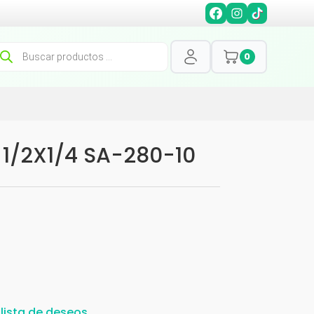
squeda
0
oductos
 1/2X1/4 SA-280-10
 lista de deseos