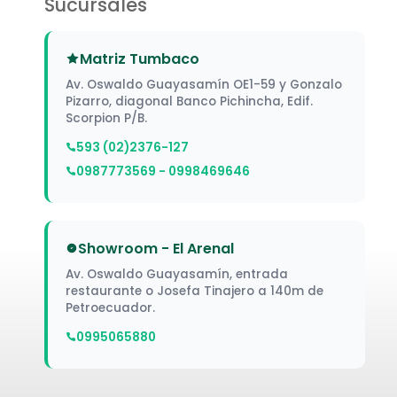
Sucursales
Matriz Tumbaco
Av. Oswaldo Guayasamín OE1-59 y Gonzalo
Pizarro, diagonal Banco Pichincha, Edif.
Scorpion P/B.
593 (02)2376-127
0987773569 - 0998469646
Showroom - El Arenal
Av. Oswaldo Guayasamín, entrada
restaurante o Josefa Tinajero a 140m de
Petroecuador.
0995065880