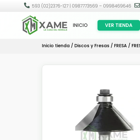

593 (02)2376-127 | 0987773569 – 0998469646
INICIO
VER TIENDA
Inicio tienda
/
Discos y Fresas
/
FRESA
/ FRE