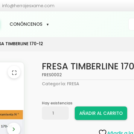

info@herrajesxame.com
Bú
CONÓNCENOS
de
pr
SA TIMBERLINE 170-12
FRESA TIMBERLINE 17
⛶
FRES0002
Categoría:
FRESA
Hay existencias
FRESA
AÑADIR AL CARRITO
TIMBERLINE
170-
12
Añadir a la