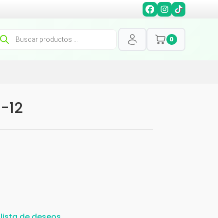
squeda
0
oductos
0-12
 lista de deseos