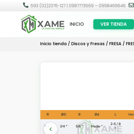

593 (02)2376-127 | 0987773569 – 0998469646
INICIO
VER TIENDA
Inicio tienda
/
Discos y Fresas
/
FRESA
/ FRE