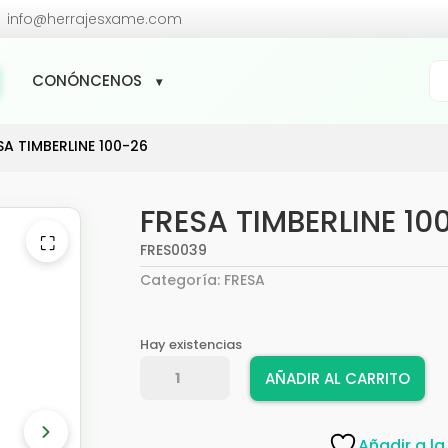

info@herrajesxame.com
Bú
CONÓNCENOS
de
pr
SA TIMBERLINE 100-26
FRESA TIMBERLINE 10
⛶
FRES0039
Categoría:
FRESA
Hay existencias
FRESA
AÑADIR AL CARRITO
TIMBERLINE
100-
26
Añadir a la