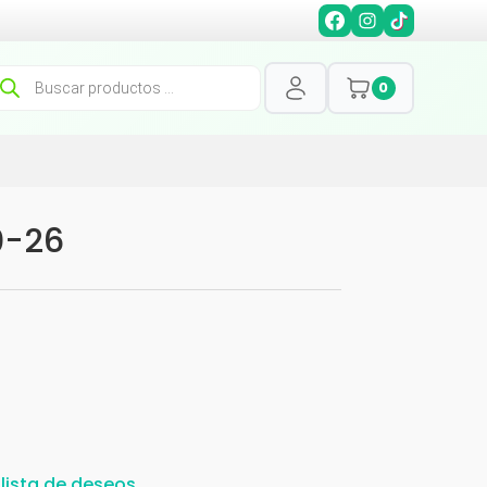
squeda
0
oductos
0-26
 lista de deseos