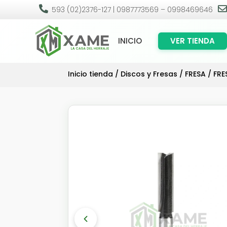

593 (02)2376-127 | 0987773569 – 0998469646
INICIO
VER TIENDA
Inicio tienda
/
Discos y Fresas
/
FRESA
/ FRE