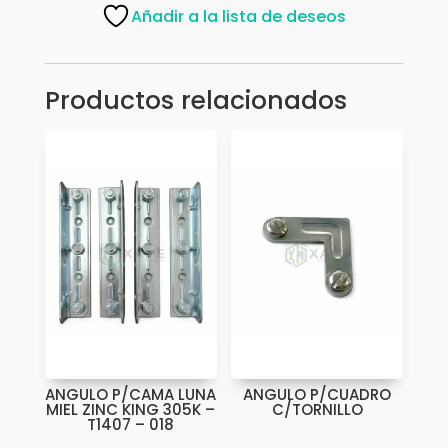
X
Añadir a la lista de deseos
25
I,N
ANG-
Productos relacionados
2525
cantidad
ANGULO P/CAMA LUNA
ANGULO P/CUADRO
MIEL ZINC KING 305K –
C/TORNILLO
T1407 – 018