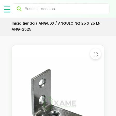
Búsqueda
de
productos
Inicio tienda
/
ANGULO
/ ANGULO NQ 25 X 25 I,N
ANG-2525
⛶