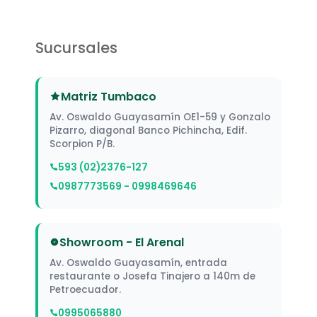
Sucursales
Matriz Tumbaco
Av. Oswaldo Guayasamín OE1-59 y Gonzalo
Pizarro, diagonal Banco Pichincha, Edif.
Scorpion P/B.
593 (02)2376-127
0987773569 - 0998469646
Showroom - El Arenal
Av. Oswaldo Guayasamín, entrada
restaurante o Josefa Tinajero a 140m de
Petroecuador.
0995065880