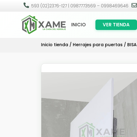

593 (02)2376-127 | 0987773569 – 0998469646
INICIO
VER TIENDA
Inicio tienda
/
Herrajes para puertas
/
BIS