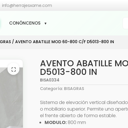

info@herrajesxame.com
Bú
CONÓNCENOS
de
pr
AGRAS
/ AVENTO ABATILLE MOD 60-800 C/F D5013-800 IN
AVENTO ABATILLE M
⛶
D5013-800 IN
BISA0334
Categoría:
BISAGRAS
Sistema de elevación vertical diseñad
o mobiliario superior. Permite una ap
el frente abierto de forma estable.
MODULO:
800 mm