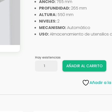
ANCHO:
765 mm
PROFUNDIDAD:
265 mm
ALTURA:
550 mm
NIVELES:
2
MECANISMO:
Automático
USO:
Almacenamiento de utensilios 
Hay existencias
AVENTO
AÑADIR AL CARRITO
ABATILLE
MOD
60-
Añadir a la
800
C/F
D5013-
800
IN