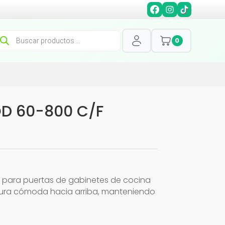
squeda
0
oductos
OD 60-800 C/F
o para puertas de gabinetes de cocina
ertura cómoda hacia arriba, manteniendo