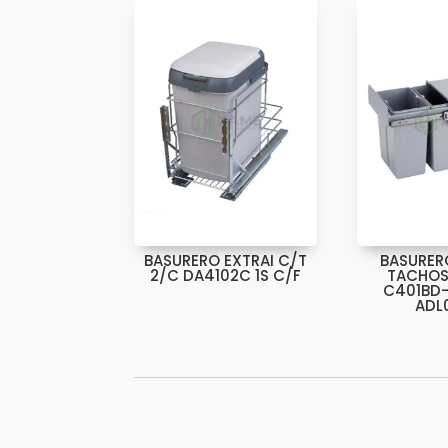
BASURERO EXTRAI C/T
BASURER
2/C DA4102C 1S C/F
TACHOS
C401BD
ADL