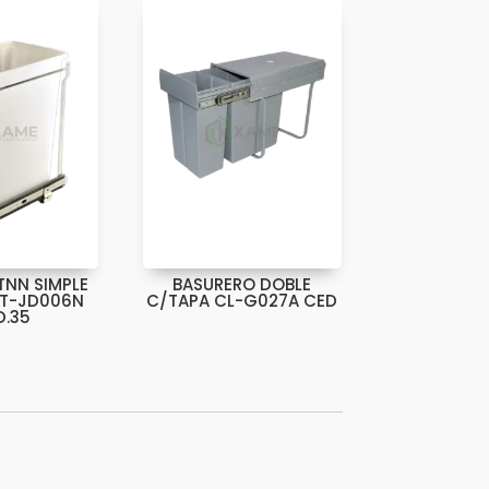
TNN SIMPLE
BASURERO DOBLE
LT-JD006N
C/TAPA CL-G027A CED
.35