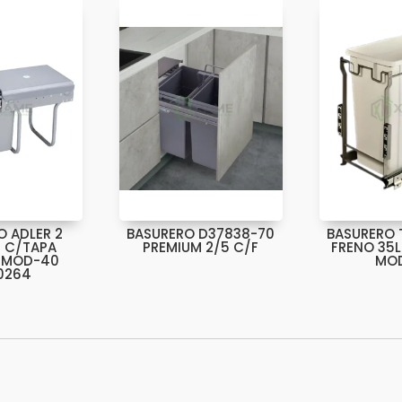
3166CF-
40
cantidad
O ADLER 2
BASURERO D37838-70
BASURERO 
 C/TAPA
PREMIUM 2/5 C/F
FRENO 35
-MOD-40
MOD
0264