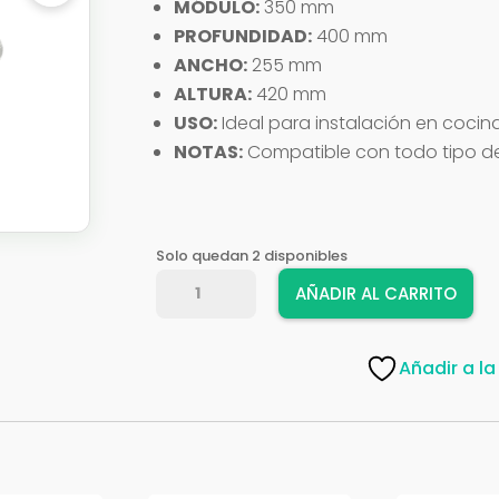
MÓDULO:
350 mm
PROFUNDIDAD:
400 mm
ANCHO:
255 mm
ALTURA:
420 mm
USO:
Ideal para instalación en cocin
NOTAS:
Compatible con todo tipo d
Solo quedan 2 disponibles
BASURERO
AÑADIR AL CARRITO
EXTRA
XM
1TCH
Añadir a la
20
LT
C/F
MOD
35