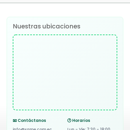
Nuestras ubicaciones
📧 Contáctanos
🕐 Horarios
info@xame.com.ec
Lun - Vie: 7:30 - 18:00