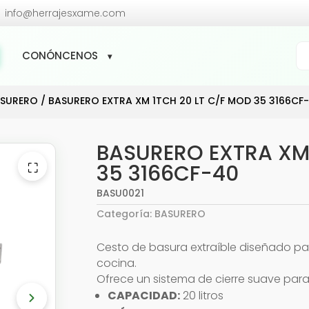

info@herrajesxame.com
Bú
CONÓNCENOS
de
pr
SURERO
/ BASURERO EXTRA XM 1TCH 20 LT C/F MOD 35 3166CF
BASURERO EXTRA XM 
⛶
35 3166CF-40
BASU0021
Categoría:
BASURERO
Cesto de basura extraíble diseñado pa
cocina.
Ofrece un sistema de cierre suave par
CAPACIDAD:
20 litros