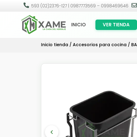

593 (02)2376-127 | 0987773569 – 0998469646
INICIO
VER TIENDA
Inicio tienda
/
Accesorios para cocina
/
BA