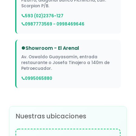
Pizarro, diagonal Banco Pichincha, Edif.
Scorpion P/B.
593 (02)2376-127
0987773569 - 0998469646
Showroom - El Arenal
Av. Oswaldo Guayasamín, entrada
restaurante o Josefa Tinajero a 140m de
Petroecuador.
0995065880
Nuestras ubicaciones