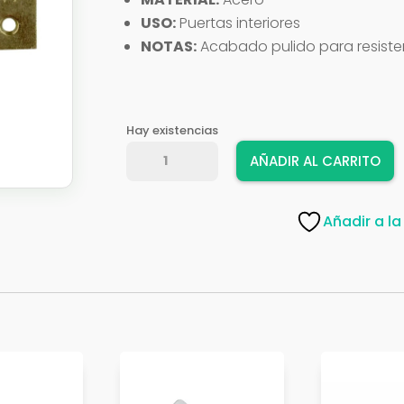
USO:
Puertas interiores
NOTAS:
Acabado pulido para resisten
Hay existencias
BISAGRA
AÑADIR AL CARRITO
INDUMA
BP
2
Añadir a la
X
2
C/PASASADOR
cantidad