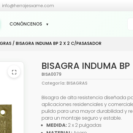

info@herrajesxame.com
Bú
CONÓNCENOS
de
pr
AGRAS
/ BISAGRA INDUMA BP 2 X 2 C/PASASADOR
BISAGRA INDUMA BP
⛶
BISA0079
Categoría:
BISAGRAS
Bisagra de alta resistencia diseñada par
aplicaciones residenciales y comercia
pulido para una mayor durabilidad y res
para un montaje seguro y estable.
MEDIDA:
2 x 2 pulgadas
MATERIAL:
Acero