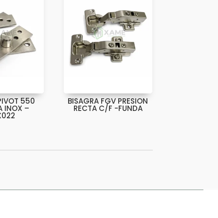
PIVOT 550
BISAGRA FGV PRESION
A INOX –
RECTA C/F -FUNDA
X022