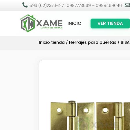

593 (02)2376-127 | 0987773569 – 0998469646
INICIO
VER TIENDA
Inicio tienda
/
Herrajes para puertas
/
BIS