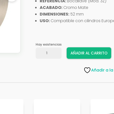
REFERENCIA:
Bocallave (Mod. 3Z)
ACABADO:
Cromo Mate
DIMENSIONES:
52 mm
USO:
Compatible con cilindros Europer
Hay existencias
BOCALLAVE
AÑADIR AL CARRITO
ESPANOL
REDON
MOD,3Z
Añadir a la
CR
21387
cantidad