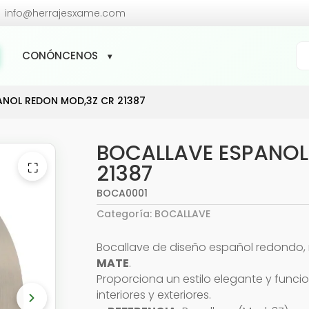

info@herrajesxame.com
Bú
CONÓNCENOS
de
pr
ANOL REDON MOD,3Z CR 21387
BOCALLAVE ESPANOL
⛶
21387
BOCA0001
Categoría:
BOCALLAVE
Bocallave de diseño español redondo
MATE
.
Proporciona un estilo elegante y func
interiores y exteriores.