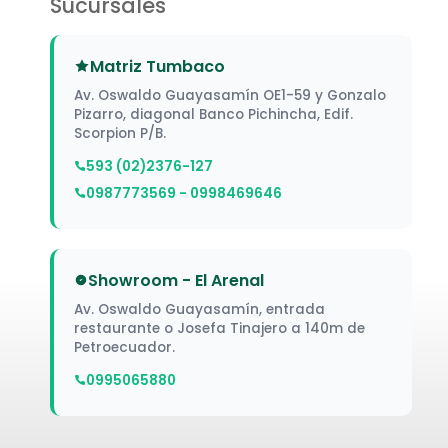
Sucursales
Matriz Tumbaco
Av. Oswaldo Guayasamín OE1-59 y Gonzalo
Pizarro, diagonal Banco Pichincha, Edif.
Scorpion P/B.
593 (02)2376-127
0987773569 - 0998469646
Showroom - El Arenal
Av. Oswaldo Guayasamín, entrada
restaurante o Josefa Tinajero a 140m de
Petroecuador.
0995065880