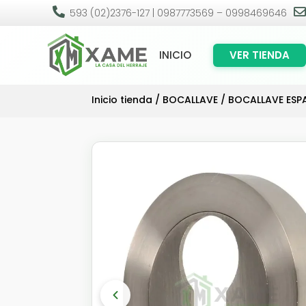

593 (02)2376-127 | 0987773569 – 0998469646
INICIO
VER TIENDA
Inicio tienda
/
BOCALLAVE
/ BOCALLAVE ESP