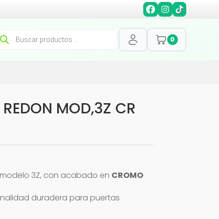
squeda
0
oductos
 REDON MOD,3Z CR
, modelo 3Z, con acabado en
CROMO
ionalidad duradera para puertas