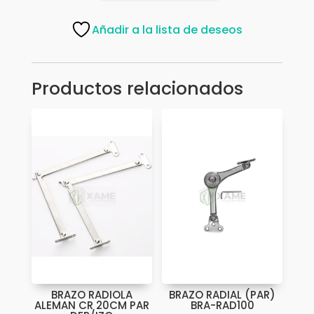
-
FUERTE
Añadir a la lista de deseos
BRP-
20CM
PAR
Productos relacionados
cantidad
BRAZO RADIOLA
BRAZO RADIAL (PAR)
ALEMAN CR 20CM PAR
BRA-RAD100