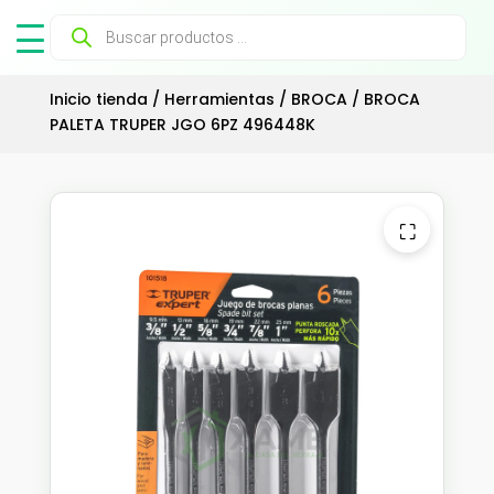
Búsqueda
de
productos
Inicio tienda
/
Herramientas
/
BROCA
/ BROCA
PALETA TRUPER JGO 6PZ 496448K
⛶