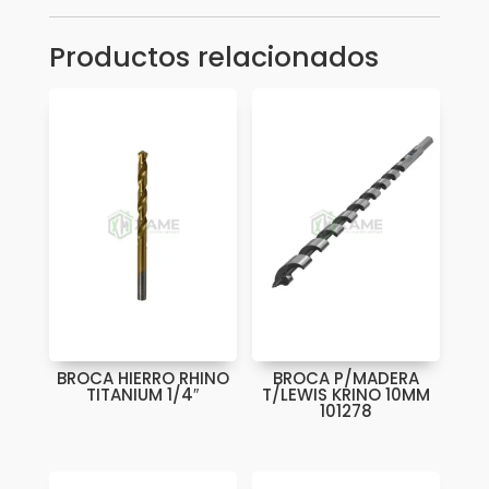
700253
K
Productos relacionados
cantidad
BROCA HIERRO RHINO
BROCA P/MADERA
TITANIUM 1/4″
T/LEWIS KRINO 10MM
101278