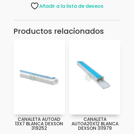
60X13
Añadir a la lista de deseos
C/ADHES
2MT
DEX
Productos relacionados
312428
cantidad
CANALETA AUTOAD
CANALETA
13X7 BLANCA DEXSON
AUTOA20X12 BLANCA
319252
DEXSON 311979