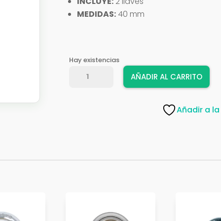
INCLUYE:
2 llaves
MEDIDAS:
40 mm
Hay existencias
CANDADO
AÑADIR AL CARRITO
AMIG
17827
MOD,40-
Añadir a la
20
cantidad