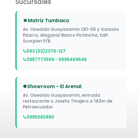
Sucursales
Matriz Tumbaco
Av. Oswaldo Guayasamín OE1-59 y Gonzalo
Pizarro, diagonal Banco Pichincha, Edif.
Scorpion P/B.
593 (02)2376-127
0987773569 - 0998469646
Showroom - El Arenal
Av. Oswaldo Guayasamín, entrada
restaurante o Josefa Tinajero a 140m de
Petroecuador.
0995065880