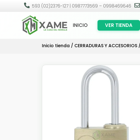

593 (02)2376-127 | 0987773569 – 0998469646
INICIO
VER TIENDA
Inicio tienda
/
CERRADURAS Y ACCESORIOS