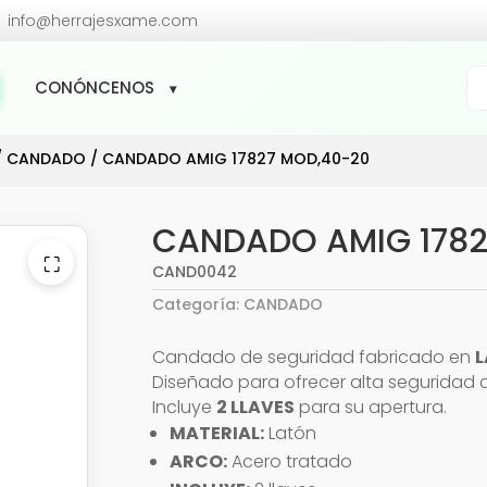

info@herrajesxame.com
Bú
CONÓNCENOS
de
pr
/
CANDADO
/ CANDADO AMIG 17827 MOD,40-20
CANDADO AMIG 1782
⛶
CAND0042
Categoría:
CANDADO
Candado de seguridad fabricado en
Diseñado para ofrecer alta seguridad 
Incluye
2 LLAVES
para su apertura.
MATERIAL:
Latón
ARCO:
Acero tratado