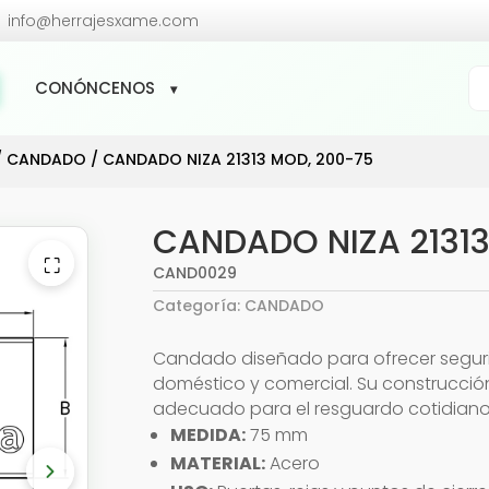

info@herrajesxame.com
Bú
CONÓNCENOS
de
pr
/
CANDADO
/ CANDADO NIZA 21313 MOD, 200-75
CANDADO NIZA 21313
⛶
CAND0029
Categoría:
CANDADO
Candado diseñado para ofrecer segur
doméstico y comercial. Su construcci
adecuado para el resguardo cotidiano
MEDIDA:
75 mm
MATERIAL:
Acero