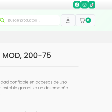
squeda
0
oductos
 MOD, 200-75
idad confiable en accesos de uso
ón estable garantiza un desempeño
.