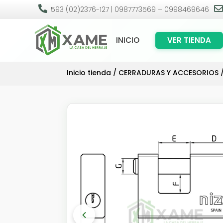

593 (02)2376-127 | 0987773569 – 0998469646
INICIO
VER TIENDA
Inicio tienda
/
CERRADURAS Y ACCESORIOS