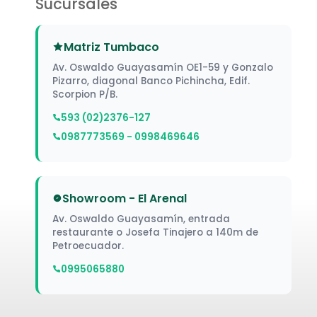
Sucursales
Matriz Tumbaco
Av. Oswaldo Guayasamín OE1-59 y Gonzalo
Pizarro, diagonal Banco Pichincha, Edif.
Scorpion P/B.
593 (02)2376-127
0987773569 - 0998469646
Showroom - El Arenal
Av. Oswaldo Guayasamín, entrada
restaurante o Josefa Tinajero a 140m de
Petroecuador.
0995065880