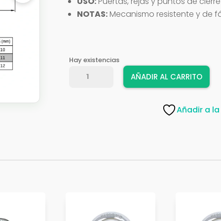
USO:
Puertas, rejas y puntos de cier
NOTAS:
Mecanismo resistente y de fá
Hay existencias
CANDADO
AÑADIR AL CARRITO
NIZA
21313
MOD,
Añadir a la
200-
75
cantidad