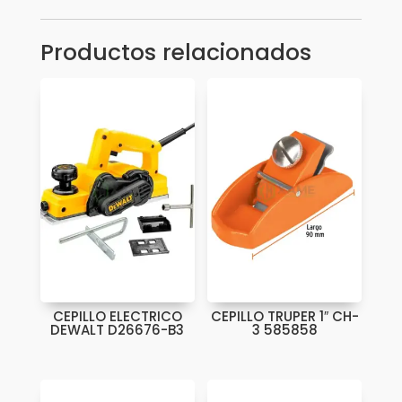
CH7
522538
Productos relacionados
cantidad
CEPILLO ELECTRICO
CEPILLO TRUPER 1″ CH-
DEWALT D26676-B3
3 585858