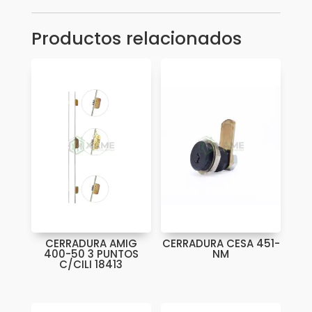
-
634
Productos relacionados
-
ADL0084
cantidad
CERRADURA AMIG
CERRADURA CESA 451-
400-50 3 PUNTOS
NM
C/CILI 18413