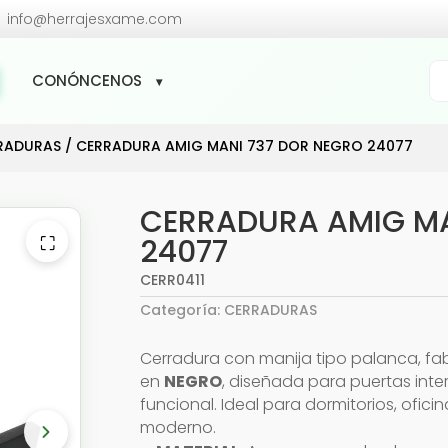

info@herrajesxame.com
Bú
CONÓNCENOS
de
pr
RADURAS
/ CERRADURA AMIG MANI 737 DOR NEGRO 24077
CERRADURA AMIG MA
⛶
24077
CERR0411
Categoría:
CERRADURAS
Cerradura con manija tipo palanca, f
en
NEGRO
, diseñada para puertas inter
funcional. Ideal para dormitorios, ofic
moderno.