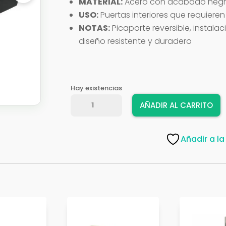
MATERIAL:
Acero con acabado neg
USO:
Puertas interiores que requieren
NOTAS:
Picaporte reversible, instala
diseño resistente y duradero
Hay existencias
CERRADURA
AÑADIR AL CARRITO
AMIG
MANI
737
Añadir a la
DOR
NEGRO
24077
cantidad