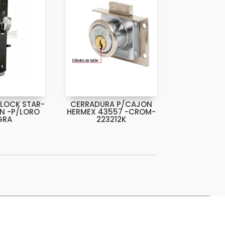
LOCK STAR-
CERRADURA P/CAJON
AN -P/LORO
HERMEX 43557 -CROM-
GRA
223212K