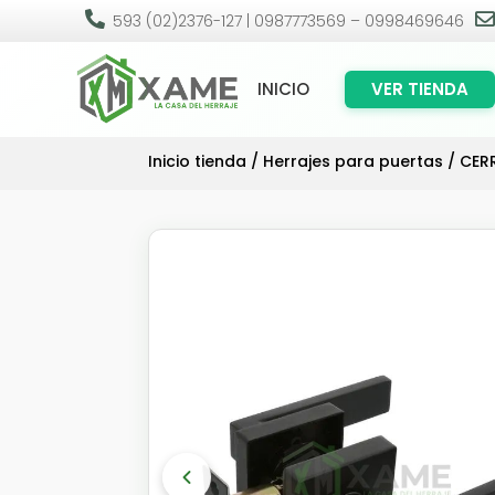

593 (02)2376-127 | 0987773569 – 0998469646
INICIO
VER TIENDA
Inicio tienda
/
Herrajes para puertas
/
CER