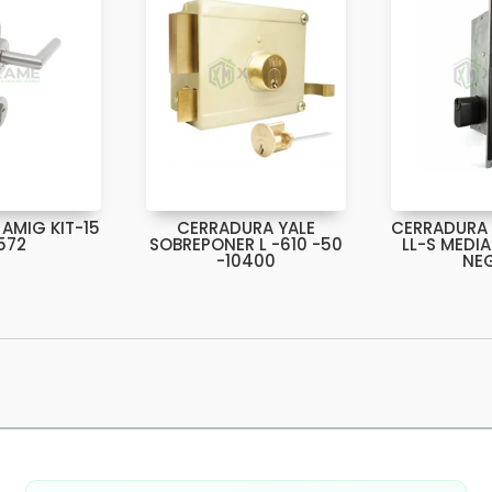
AMIG KIT-15
CERRADURA YALE
CERRADURA 
572
SOBREPONER L -610 -50
LL-S MEDI
-10400
NE