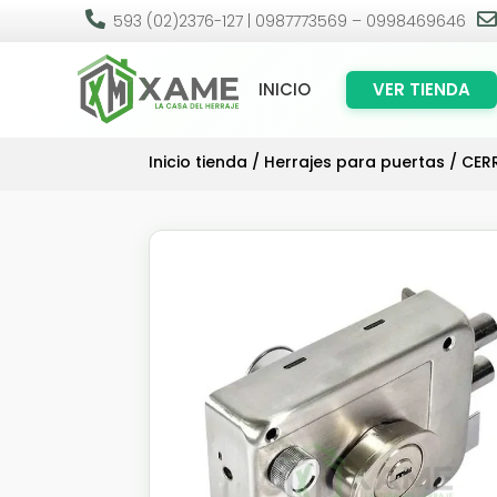

593 (02)2376-127 | 0987773569 – 0998469646
INICIO
VER TIENDA
Inicio tienda
/
Herrajes para puertas
/
CER