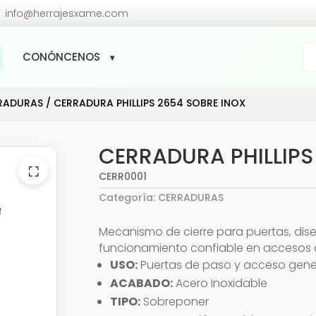

info@herrajesxame.com
Bú
CONÓNCENOS
de
pr
RADURAS
/ CERRADURA PHILLIPS 2654 SOBRE INOX
CERRADURA PHILLIPS
⛶
CERR0001
Categoría:
CERRADURAS
Mecanismo de cierre para puertas, dis
funcionamiento confiable en accesos 
USO:
Puertas de paso y acceso gene
ACABADO:
Acero Inoxidable
TIPO:
Sobreponer