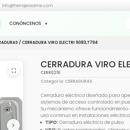

info@herrajesxame.com
Bú
CONÓNCENOS
de
pr
RADURAS
/ CERRADURA VIRO ELECTRI 9083,T794
CERRADURA VIRO ELE
⛶
CERR0216
Categoría:
CERRADURAS
Cerradura eléctrica diseñada para ape
sistemas de acceso controlado en puer
Su mecanismo ofrece funcionamiento c
uso continuo en instalaciones eléctrica
TIPO:
Cerradura eléctrica de pulso
USO:
Puertas residenciales, oficinas 