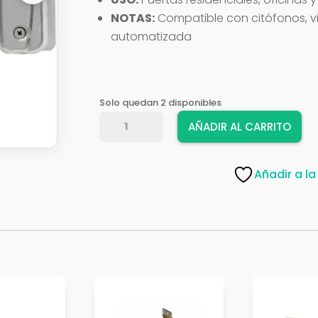
NOTAS:
Compatible con citófonos, v
automatizada
Solo quedan 2 disponibles
CERRADURA
AÑADIR AL CARRITO
VIRO
ELECTRI
9083,T794
Añadir a la
cantidad