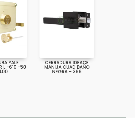
RA YALE
CERRADURA IDEACE
 L -610 -50
MANIJA CUAD BAÑO
400
NEGRA – 366