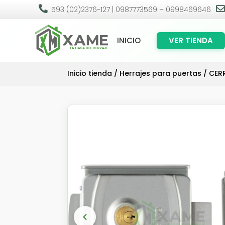

593 (02)2376-127 | 0987773569 – 0998469646
INICIO
VER TIENDA
Inicio tienda
/
Herrajes para puertas
/
CER