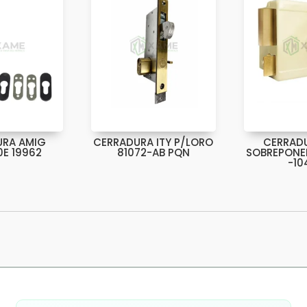
URA AMIG
CERRADURA ITY P/LORO
CERRADU
E 19962
81072-AB PQN
SOBREPONER
-10