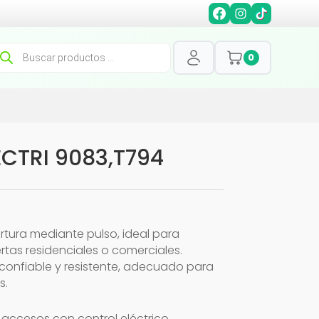
squeda
0
oductos
CTRI 9083,T794
rtura mediante pulso, ideal para
tas residenciales o comerciales.
onfiable y resistente, adecuado para
s.
y accesos con control eléctrico