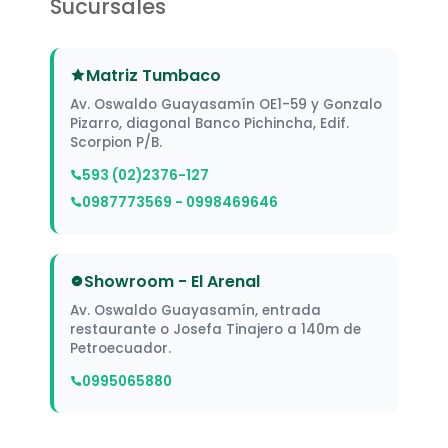
Sucursales
Matriz Tumbaco
Av. Oswaldo Guayasamín OE1-59 y Gonzalo
Pizarro, diagonal Banco Pichincha, Edif.
Scorpion P/B.
593 (02)2376-127
0987773569 - 0998469646
Showroom - El Arenal
Av. Oswaldo Guayasamín, entrada
restaurante o Josefa Tinajero a 140m de
Petroecuador.
0995065880