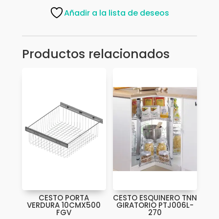
VIDRIO
Añadir a la lista de deseos
DC-
93181
MOD-
Productos relacionados
80
cantidad
CESTO PORTA
CESTO ESQUINERO TNN
VERDURA 10CMX500
GIRATORIO PTJ006L-
FGV
270