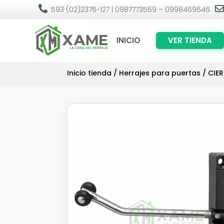

593 (02)2376-127 | 0987773569 – 0998469646
INICIO
VER TIENDA
Inicio tienda
/
Herrajes para puertas
/
CIE