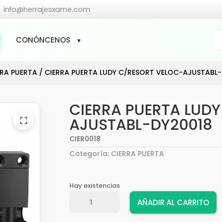

info@herrajesxame.com
Bú
CONÓNCENOS
de
pr
RRA PUERTA
/ CIERRA PUERTA LUDY C/RESORT VELOC-AJUSTABL
CIERRA PUERTA LUD
⛶
AJUSTABL-DY20018
CIER0018
Categoría:
CIERRA PUERTA
Hay existencias
CIERRA
AÑADIR AL CARRITO
PUERTA
LUDY