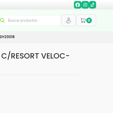
squeda
0
oductos
-DY20018
Y C/RESORT VELOC-