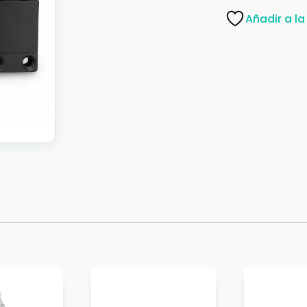
C/RESORT
Añadir a la
VELOC-
AJUSTABL-
DY20018
cantidad