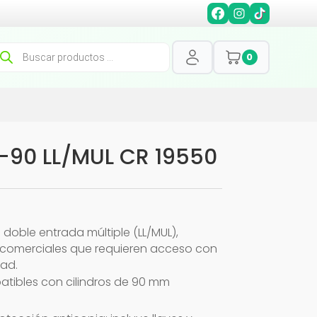
squeda
0
oductos
-90 LL/MUL CR 19550
doble entrada múltiple (LL/MUL),
 comerciales que requieren acceso con
dad.
atibles con cilindros de 90 mm