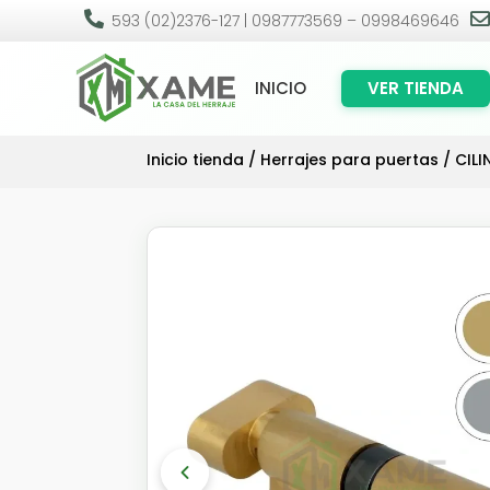

593 (02)2376-127 | 0987773569 – 0998469646
INICIO
VER TIENDA
Inicio tienda
/
Herrajes para puertas
/
CIL