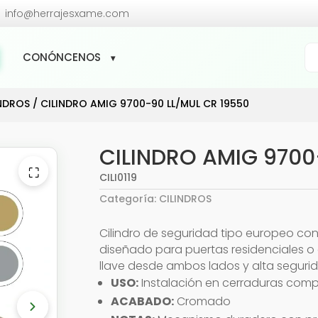

info@herrajesxame.com
Bú
CONÓNCENOS
de
pr
INDROS
/ CILINDRO AMIG 9700-90 LL/MUL CR 19550
CILINDRO AMIG 9700
⛶
CILI0119
Categoría:
CILINDROS
Cilindro de seguridad tipo europeo con 
diseñado para puertas residenciales o
llave desde ambos lados y alta seguri
USO:
Instalación en cerraduras comp
ACABADO:
Cromado