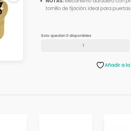
NOTAS:
Mecanismo duradero con prot
tornillo de fijación; ideal para puert
Solo quedan 0 disponibles
CILINDRO
AMIG
9700-
90
Añadir a la
LL/MUL
CR
19550
cantidad