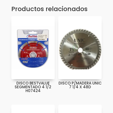
MULTI
Productos relacionados
-
USO-
DW3326
cantidad
DISCO BESTVALUE
DISCO P/MADERA UNIC
SEGMENTADO 4 1/2
7 1/4 X 48D
H07424