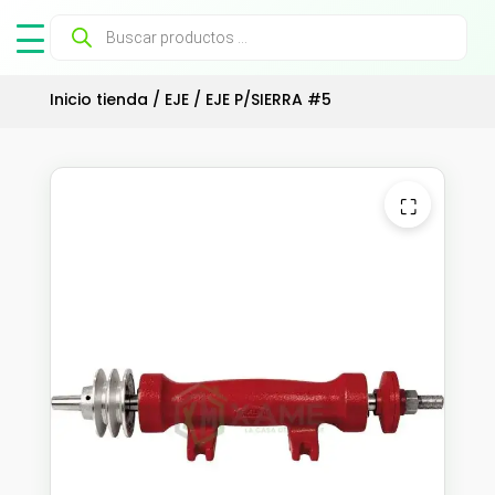
Búsqueda
de
productos
Inicio tienda
/
EJE
/ EJE P/SIERRA #5
⛶