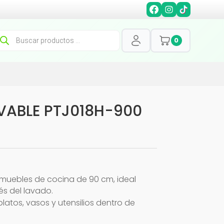
squeda
0
oductos
VABLE PTJ018H-900
 muebles de cocina de 90 cm, ideal
és del lavado.
tos, vasos y utensilios dentro de