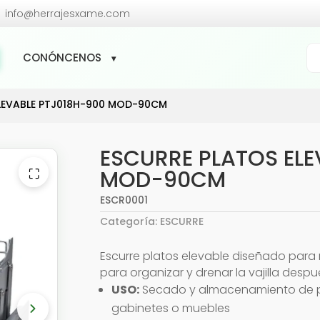

info@herrajesxame.com
Bú
CONÓNCENOS
de
pr
ELEVABLE PTJ018H-900 MOD-90CM
ESCURRE PLATOS ELE
⛶
MOD-90CM
ESCR0001
Categoría:
ESCURRE
Escurre platos elevable diseñado para
para organizar y drenar la vajilla despu
USO:
Secado y almacenamiento de pla
gabinetes o muebles