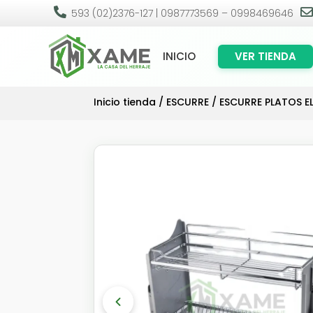

593 (02)2376-127 | 0987773569 – 0998469646
INICIO
VER TIENDA
Inicio tienda
/
ESCURRE
/ ESCURRE PLATOS 