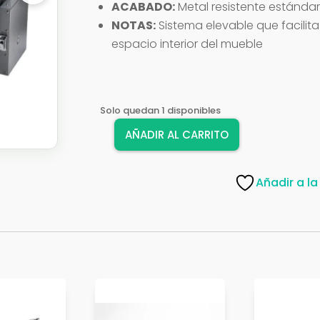
ACABADO:
Metal resistente estánda
NOTAS:
Sistema elevable que facilita
espacio interior del mueble
Solo quedan 1 disponibles
AÑADIR AL CARRITO
ESCURRE
PLATOS
ELEVABLE
Añadir a la
PTJ018H-
900
MOD-
90CM
cantidad