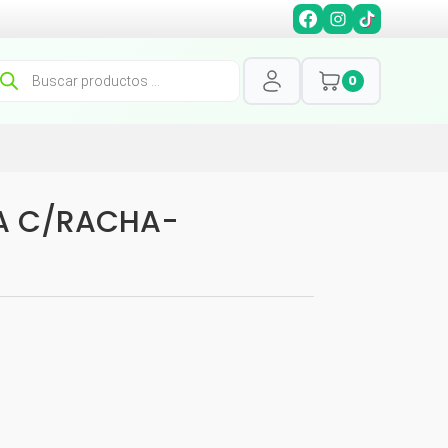
squeda
0
oductos
GA C/RACHA-