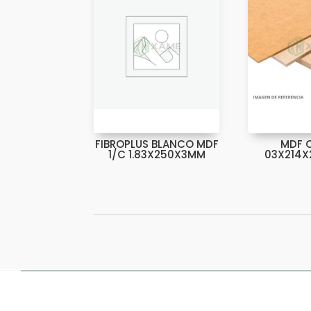
FIBROPLUS BLANCO MDF
MDF 
1/C 1.83X250X3MM
03X214X