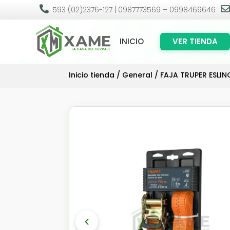

593 (02)2376-127 | 0987773569 – 0998469646
INICIO
VER TIENDA
Inicio tienda
/
General
/ FAJA TRUPER ESL