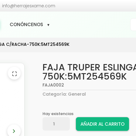

info@herrajesxame.com
Bú
CONÓNCENOS
de
pr
INGA C/RACHA-750K:5MT254569K
FAJA TRUPER ESLIN
⛶
750K:5MT254569K
FAJA0002
Categoría:
General
Hay existencias
FAJA
AÑADIR AL CARRITO
TRUPER
ESLINGA