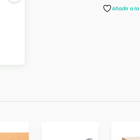
C/RACHA-
Añadir a la
750K:5MT254569K
cantidad