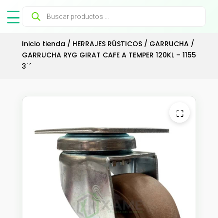
Búsqueda
de
productos
Inicio tienda
/
HERRAJES RÚSTICOS
/
GARRUCHA
/
GARRUCHA RYG GIRAT CAFE A TEMPER 120KL – 1155
3´´
⛶