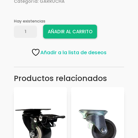
Categoría:
GARRUCHA
Hay existencias
GARRUCHA
AÑADIR AL CARRITO
RYG
GIRAT
CAFE
Añadir a la lista de deseos
A
TEMPER
120KL
Productos relacionados
-
1155
3
´´
cantidad