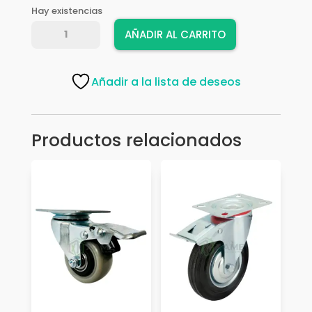
Hay existencias
GARRUCHA
AÑADIR AL CARRITO
RYG
GIRAT
NARANJ
Añadir a la lista de deseos
4''
105KL
-
Productos relacionados
1121
cantidad