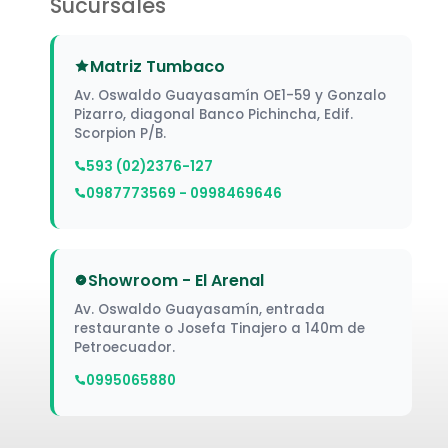
Sucursales
Matriz Tumbaco
Av. Oswaldo Guayasamín OE1-59 y Gonzalo
Pizarro, diagonal Banco Pichincha, Edif.
Scorpion P/B.
593 (02)2376-127
0987773569 - 0998469646
Showroom - El Arenal
Av. Oswaldo Guayasamín, entrada
restaurante o Josefa Tinajero a 140m de
Petroecuador.
0995065880