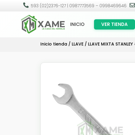

593 (02)2376-127 | 0987773569 – 0998469646
INICIO
VER TIENDA
Inicio tienda
/
LLAVE
/ LLAVE MIXTA STANLEY