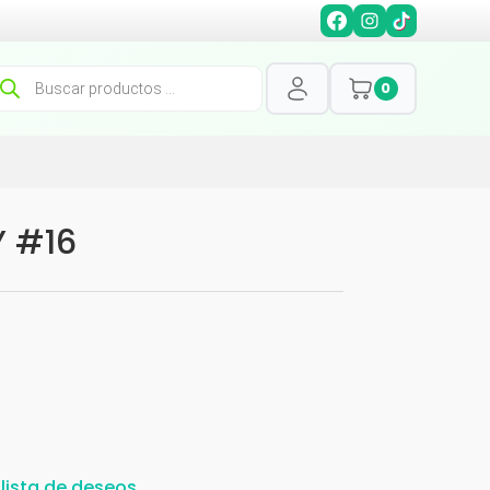
squeda
0
oductos
Y #16
 lista de deseos