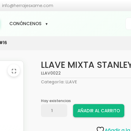

info@herrajesxame.com
Bú
CONÓNCENOS
de
pr
 #16
LLAVE MIXTA STANLE
⛶
LLAV0022
Categoría:
LLAVE
Hay existencias
LLAVE
AÑADIR AL CARRITO
MIXTA
STANLEY
#16
Añadir a la