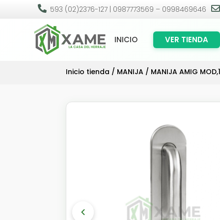

593 (02)2376-127 | 0987773569 – 0998469646
INICIO
VER TIENDA
Inicio tienda
/
MANIJA
/ MANIJA AMIG MOD,