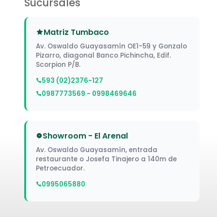
Sucursales
Matriz Tumbaco
Av. Oswaldo Guayasamín OE1-59 y Gonzalo
Pizarro, diagonal Banco Pichincha, Edif.
Scorpion P/B.
593 (02)2376-127
0987773569 - 0998469646
Showroom - El Arenal
Av. Oswaldo Guayasamín, entrada
restaurante o Josefa Tinajero a 140m de
Petroecuador.
0995065880