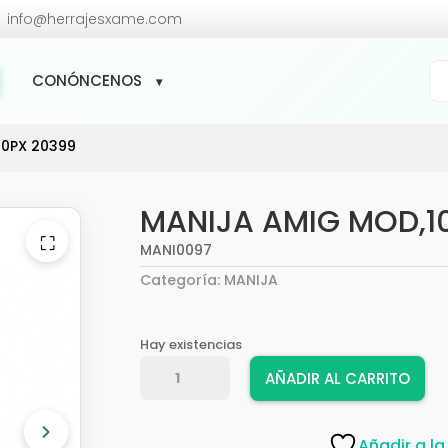

info@herrajesxame.com
Bú
CONÓNCENOS
de
pr
10PX 20399
MANIJA AMIG MOD,1
⛶
MANI0097
Categoría:
MANIJA
Hay existencias
MANIJA
AÑADIR AL CARRITO
AMIG
MOD,10PX
20399
Añadir a la