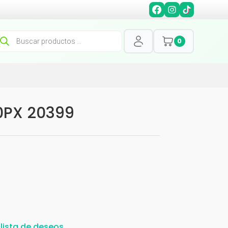
squeda
0
oductos
0PX 20399
 lista de deseos