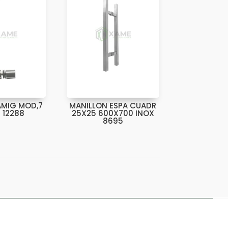
AMIG MOD,7
MANILLON ESPA CUADR
 12288
25X25 600X700 INOX
8695