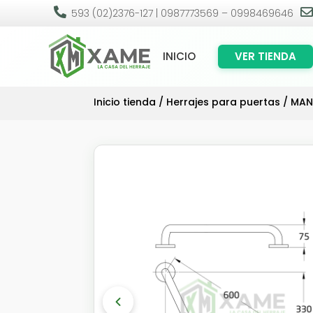

593 (02)2376-127 | 0987773569 – 0998469646
INICIO
VER TIENDA
Inicio tienda
/
Herrajes para puertas
/
MAN