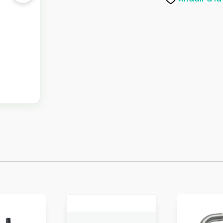
6
25X600
INOX
cantidad