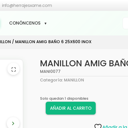

info@herrajesxame.com
Bú
CONÓNCENOS
de
pr
ILLON
/ MANILLON AMIG BAÑO 6 25X600 INOX
MANILLON AMIG BAÑ
⛶
MANI0077
Categoría:
MANILLON
Solo quedan 1 disponibles
AÑADIR AL CARRITO
MANILLON
AMIG
BAÑO
Añadir a la