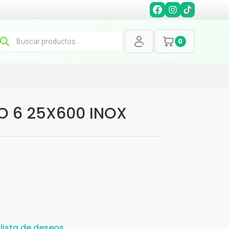
squeda
0
oductos
O 6 25X600 INOX
 lista de deseos