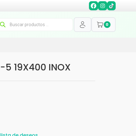
squeda
0
oductos
-5 19X400 INOX
 lista de deseos