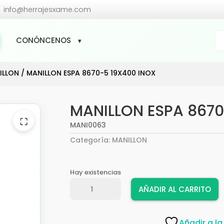

info@herrajesxame.com
Bú
CONÓNCENOS
de
pr
ILLON
/ MANILLON ESPA 8670-5 19X400 INOX
MANILLON ESPA 8670
⛶
MANI0063
Categoría:
MANILLON
Hay existencias
MANILLON
AÑADIR AL CARRITO
ESPA
8670-
5
Añadir a la