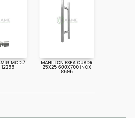
AMIG MOD,7
MANILLON ESPA CUADR
 12288
25X25 600X700 INOX
8695