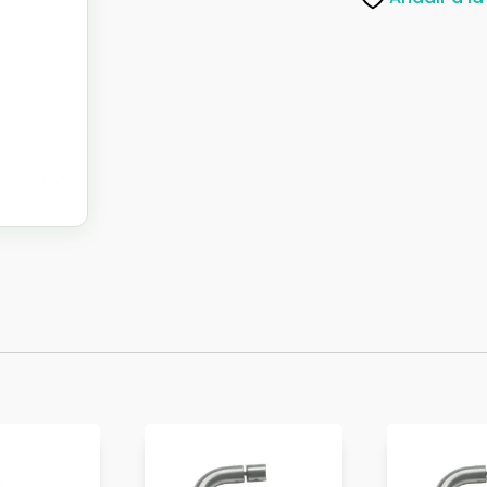
19X400
INOX
cantidad