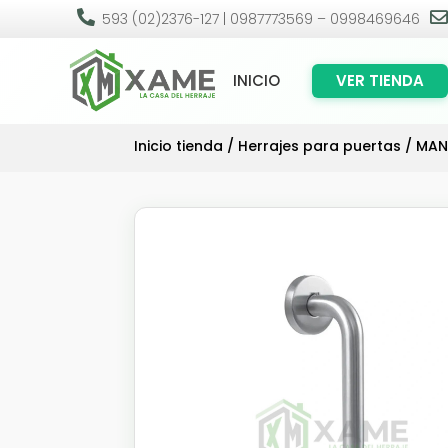

593 (02)2376-127 | 0987773569 – 0998469646
INICIO
VER TIENDA
Inicio tienda
/
Herrajes para puertas
/
MAN