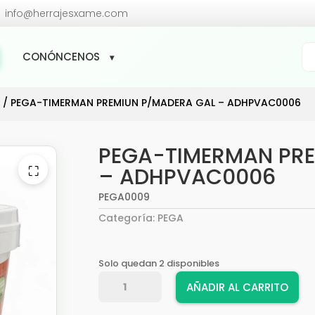

info@herrajesxame.com
Bú
CONÓNCENOS
de
pr
A
/ PEGA-TIMERMAN PREMIUN P/MADERA GAL – ADHPVAC0006
PEGA-TIMERMAN PRE
⛶
– ADHPVAC0006
PEGA0009
Categoría:
PEGA
Solo quedan 2 disponibles
PEGA-
AÑADIR AL CARRITO
TIMERMAN
PREMIUN