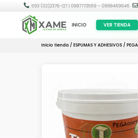

593 (02)2376-127 | 0987773569 – 0998469646
INICIO
VER TIENDA
Inicio tienda
/
ESPUMAS Y ADHESIVOS
/
PEG