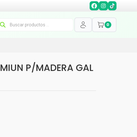
squeda
0
oductos
MIUN P/MADERA GAL