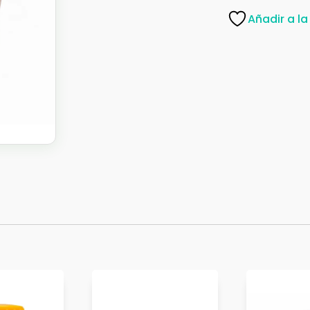
P/MADERA
Añadir a la
GAL
-
ADHPVAC0006
cantidad