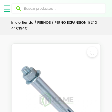
Búsqueda
de
productos
Inicio tienda
/
PERNOS
/ PERNO EXPANSION 1/2″ X
4″ C194C
⛶