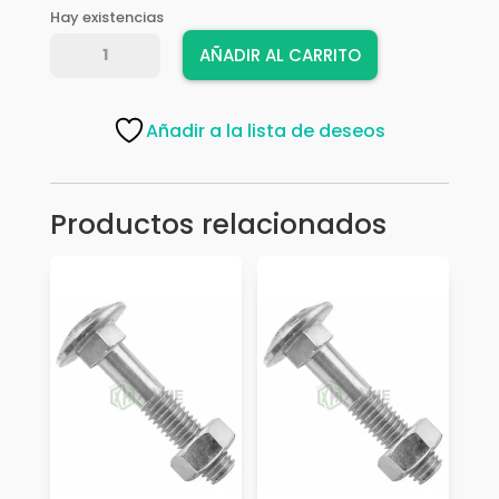
Hay existencias
PERNO
AÑADIR AL CARRITO
EXPANSION
1/2"
X
Añadir a la lista de deseos
4"
C194C
cantidad
Productos relacionados