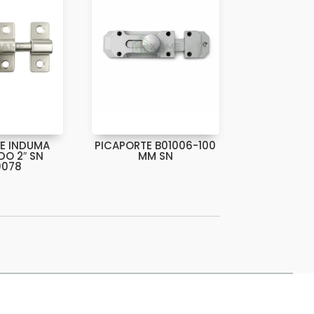
E INDUMA
PICAPORTE B01006-100
O 2″ SN
MM SN
0078