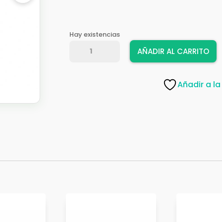
Hay existencias
PICAPORTE
AÑADIR AL CARRITO
AMIG
410-
400
Añadir a la
NEGRO
6105
cantidad