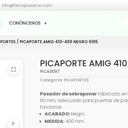

info@herrajesxame.com
Bú
CONÓNCENOS
de
pr
APORTES
/ PICAPORTE AMIG 410-400 NEGRO 6105
PICAPORTE AMIG 41
⛶
PICA0097
Categoría:
PICAPORTES
Pasador de sobreponer
fabricado en
60 mm, adecuado para puertas de paso.
funcional.
ACABADO:
Negro
MEDIDA:
400 mm