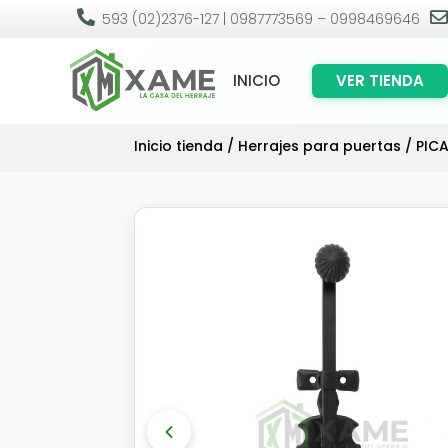

593 (02)2376-127 | 0987773569 – 0998469646
INICIO
VER TIENDA
Inicio tienda
/
Herrajes para puertas
/
PIC