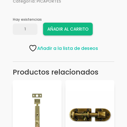
Categoría:
PICAPORTES
Hay existencias
PICAPORTE
AÑADIR AL CARRITO
ESPANO
NIZA
MOD,284-
Añadir a la lista de deseos
40
NIZA
21125
Productos relacionados
cantidad