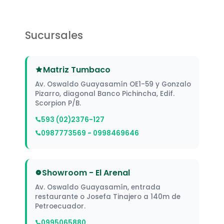
Sucursales
Matriz Tumbaco
Av. Oswaldo Guayasamín OE1-59 y Gonzalo
Pizarro, diagonal Banco Pichincha, Edif.
Scorpion P/B.
593 (02)2376-127
0987773569 - 0998469646
Showroom - El Arenal
Av. Oswaldo Guayasamín, entrada
restaurante o Josefa Tinajero a 140m de
Petroecuador.
0995065880