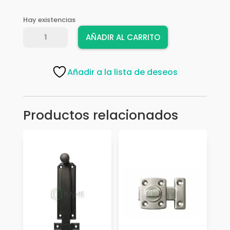
Hay existencias
PICAPORTE
AÑADIR AL CARRITO
UNA
AMIG
401-
Añadir a la lista de deseos
150
6"
INOX
Productos relacionados
10749
cantidad