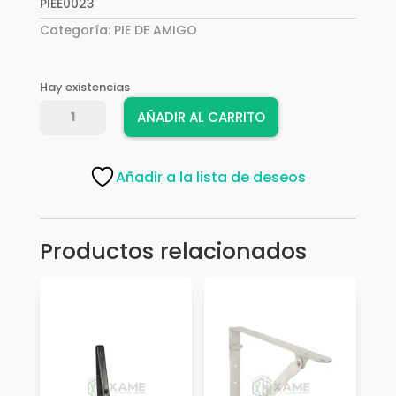
PIEE0023
Categoría:
PIE DE AMIGO
Hay existencias
PIE
AÑADIR AL CARRITO
DE
AMIGO
CON
Añadir a la lista de deseos
REFUERZO
250X400X30X4MM
BLANCO
Productos relacionados
4P10716
cantidad