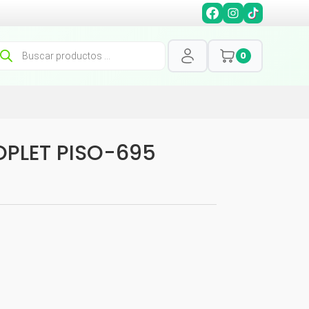
squeda
0
oductos
OPLET PISO-695