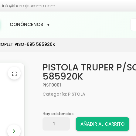

info@herrajesxame.com
Bú
CONÓNCENOS
de
pr
SOPLET PISO-695 585920K
PISTOLA TRUPER P/S
⛶
585920K
PIST0001
Categoría:
PISTOLA
Hay existencias
PISTOLA
AÑADIR AL CARRITO
TRUPER
P/SOPLET