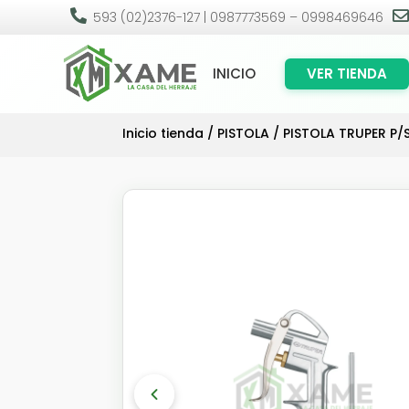

593 (02)2376-127 | 0987773569 – 0998469646
INICIO
VER TIENDA
Inicio tienda
/
PISTOLA
/ PISTOLA TRUPER P/