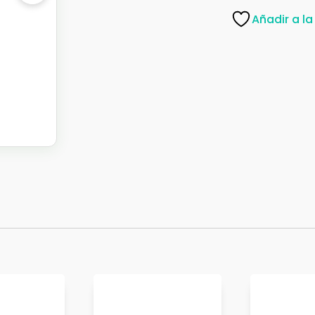
PISO-
Añadir a la
695
585920K
cantidad