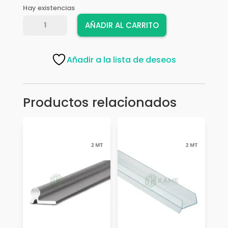
Hay existencias
RIEL
AÑADIR AL CARRITO
FGV
LATERAL
BLANCA
Añadir a la lista de deseos
12
X
50
Productos relacionados
CM
cantidad