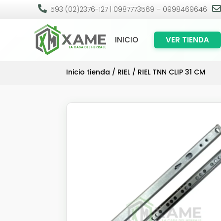

593 (02)2376-127 | 0987773569 – 0998469646
INICIO
VER TIENDA
Inicio tienda
/
RIEL
/ RIEL TNN CLIP 31 CM