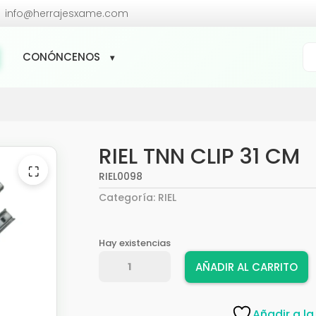

info@herrajesxame.com
Bú
CONÓNCENOS
de
pr
RIEL TNN CLIP 31 CM
⛶
RIEL0098
Categoría:
RIEL
Hay existencias
RIEL
AÑADIR AL CARRITO
TNN
CLIP
31
Añadir a la