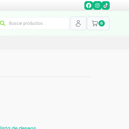
squeda
0
oductos
 lista de deseos