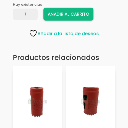
Hay existencias
SIERRA
AÑADIR AL CARRITO
COPA
FICHET
2
Añadir a la lista de deseos
3/8
60MM-
BOY-
Productos relacionados
7060
cantidad